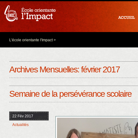
L'école orientante l'Impact
>
Archives Mensuelles:
février 2017
Semaine de la persévérance scolaire
22 Fév 2017
Actualités